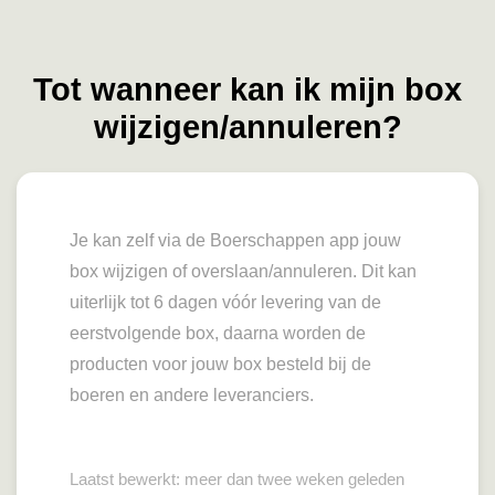
Tot wanneer kan ik mijn box
wijzigen/annuleren?
Je kan zelf via de Boerschappen app jouw
box wijzigen of overslaan/annuleren. Dit kan
uiterlijk tot 6 dagen vóór levering van de
eerstvolgende box, daarna worden de
producten voor jouw box besteld bij de
boeren en andere leveranciers.
Laatst bewerkt: meer dan twee weken geleden